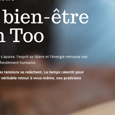
 bien-être
n Too
apaise, l’esprit se libère et l’énergie retrouve son
profondément humaine.
les tensions se relâchent. Le temps ralentit pour
n véritable retour à vous-même, nos praticiens