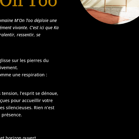
On Too
 Domaine M’On Too déploie une
ément vivante. C’est ici que Ka
lentir, ressentir, se
lisse sur les pierres du
sivement.
omme une respiration :
 tension, l’esprit se dénoue,
nçues pour accueillir votre
es silencieuses. Rien n’est
re présence.
 et horizon ouvert