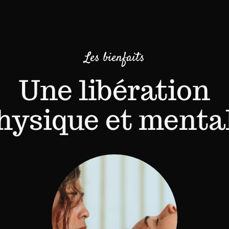
Les bienfaits
Une libération
hysique et menta