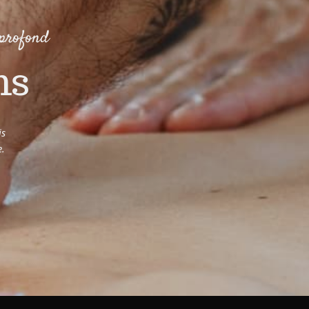
 profond
ns
is
e.