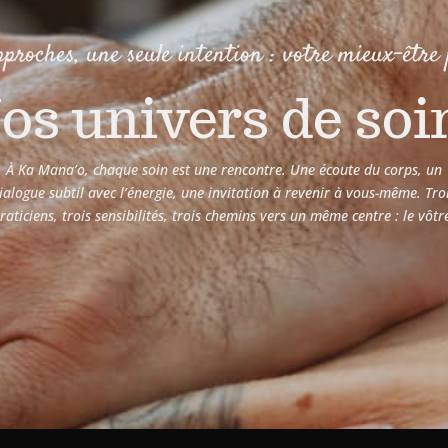
pproches, une seule intention : votre mieux-être
os univers de soi
À Ka Mana’o, chaque soin est une rencontre. Une écoute du corps, un
ialogue subtil avec l’énergie, une invitation à revenir à vous-même. Tro
raticiens, trois sensibilités, trois chemins vers un même centre : le vôtr