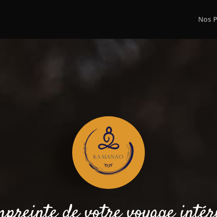
Nos P
mpreinte de votre voyage intér