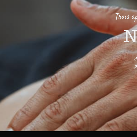
Trois a
N
d
p